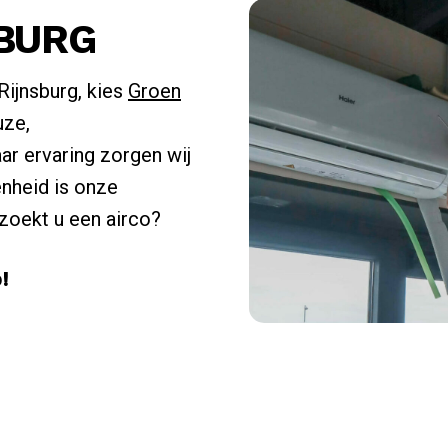
SBURG
Rijnsburg, kies
Groen
uze,
aar ervaring zorgen wij
enheid is onze
 zoekt u een airco?
!