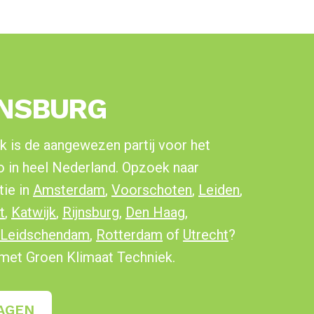
JNSBURG
k is de aangewezen partij voor het
co in heel Nederland. Opzoek naar
tie in
Amsterdam
,
Voorschoten
,
Leiden
,
t
,
Katwijk
,
Rijnsburg
,
Den Haag
,
Leidschendam
,
Rotterdam
of
Utrecht
?
met Groen Klimaat Techniek.
AGEN