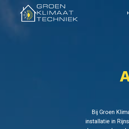
Skip
to
main
content
A
Bij Groen Klim
installatie in Ri