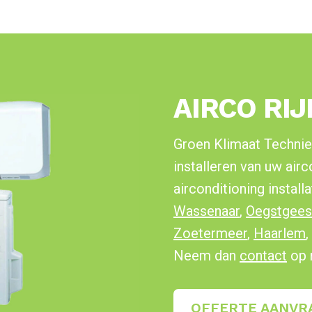
AIRCO RI
Groen Klimaat Technie
installeren van uw air
airconditioning installa
Wassenaar
,
Oegstgees
Zoetermeer
,
Haarlem
,
Neem dan
contact
op 
OFFERTE AANVR