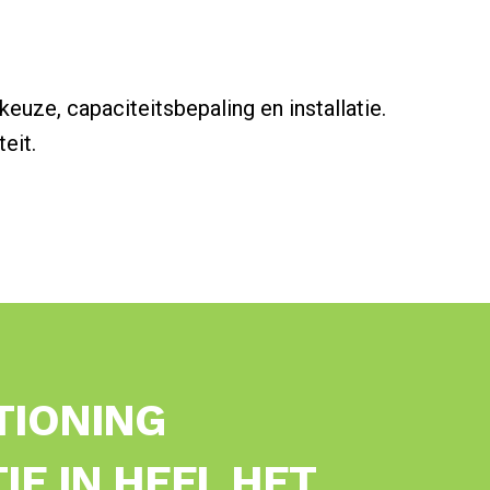
euze, capaciteitsbepaling en installatie.
eit.
TIONING
IE IN HEEL HET