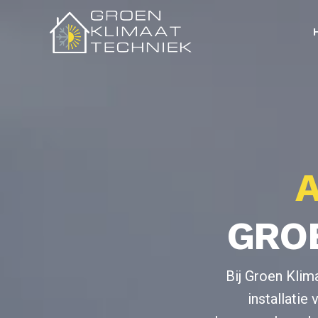
Skip
to
main
content
A
GROE
Bij Groen Klim
installatie