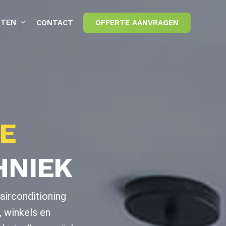
STEN
CONTACT
OFFERTE AANVRAGEN
IE
HNIEK
airconditioning
, winkels en