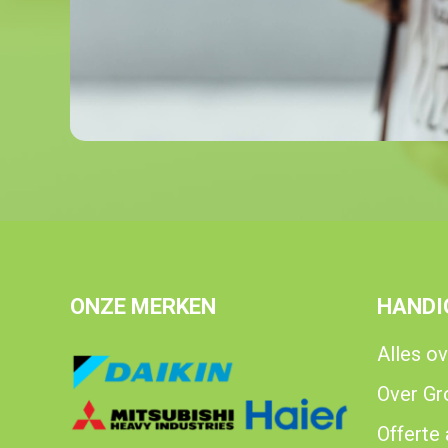
ONZE MERKEN
HANDI
Alles ov
Over Gr
Offerte